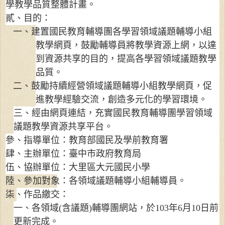
學教學品質整體計畫。
貳、目的：
一、建置國民教育輔導團各學習領域議題輔導小組
教學網頁，鼓勵輔導員將教學資源上網，以達
到資源共享的目的，提高各學習領域議題教學
品質。
二、鼓勵持續經營領域議題輔導小組教學網頁，促
進教學經驗交流，創造多元化的學習環境。
三、經由網頁連結，充實國民教育輔導團學習領域
議題教學資源共享平台。
參、指導單位：教育部國民及學前教育署
肆、主辦單位：臺中市政府教育局
伍、協辦單位：大里區大元國民小學
陸、參加對象：各領域議題輔導小組輔導員。
柒、作品繳交：
一、各領域
(
含議題
)
輔導團
網站，於
103
年
6
月
10
日前
更新完成。