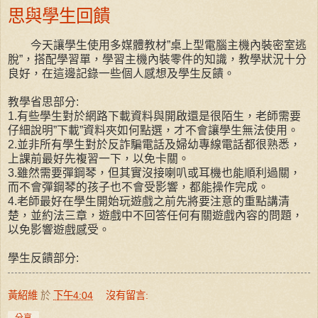
思與學生回饋
今天讓學生使用多媒體教材”桌上型電腦主機內裝密室逃
脫”，搭配學習單，學習主機內裝零件的知識，教學狀況十分
良好，在這邊記錄一些個人感想及學生反饋。
教學省思部分:
1.有些學生對於網路下載資料與開啟還是很陌生，老師需要
仔細說明”下載”資料夾如何點選，才不會讓學生無法使用。
2.並非所有學生對於反詐騙電話及婦幼專線電話都很熟悉，
上課前最好先複習一下，以免卡關。
3.雖然需要彈鋼琴，但其實沒接喇叭或耳機也能順利過關，
而不會彈鋼琴的孩子也不會受影響，都能操作完成。
4.老師最好在學生開始玩遊戲之前先將要注意的重點講清
楚，並約法三章，遊戲中不回答任何有關遊戲內容的問題，
以免影響遊戲感受。
學生反饋部分:
黃紹維
於
下午4:04
沒有留言:
分享