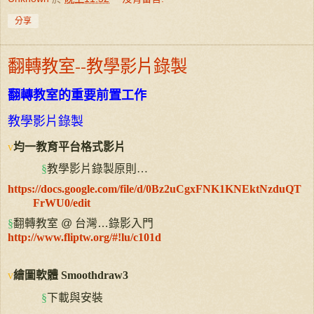
分享
翻轉教室--教學影片錄製
翻轉教室的重要前置工作
教學影片錄製
v
均一教育平台格式影片
§
教學影片錄製原則
…
https://docs.google.com/file/d/0Bz2uCgxFNK1KNEktNzduQT
FrWU0/edit
§
翻轉教室
@
台灣
…
錄影入門
http://www.fliptw.org/#!lu/c101d
v
繪圖軟體
Smoothdraw3
§
下載與安裝