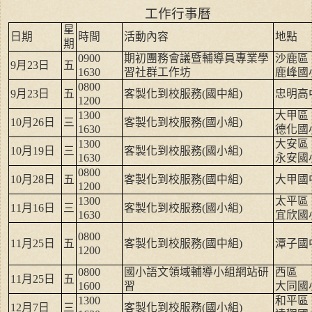
工作行事曆
星
日期
時間
活動內容
地點
期
0900
期初團務會議暨輔導員專業學
沙鹿區
9
月
23
日
五
1630
習社群工作坊
鹿峰國
0800
9
月
23
日
五
客製化到校服務
(
國中組
)
忠明高
1200
1300
大甲區
10
月
26
日
三
客製化到校服務
(
國小組
)
1630
德化國
1300
大安區
10
月
19
日
三
客製化到校服務
(
國小組
)
1630
永安國
0800
10
月
28
日
五
客製化到校服務
(
國中組
)
大甲國
1200
1300
太平區
11
月
16
日
三
客製化到校服務
(
國小組
)
1630
宜欣國
0800
11
月
25
日
五
客製化到校服務
(
國中組
)
潭子國
1200
0800
國小語文領域輔導小組網站研
西區
11
月
25
日
五
1600
習
大同國
1300
和平區
12
月
7
日
三
客製化到校服務
(
國小組
)