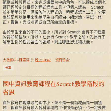
範例或片段程式，來完成讓舞台中的角色，可以達成某個老
師已經設定好目標的程式語言工具。但個人認為， Scratch
並不單單只是一個模仿他人程式的一種程式語言工具，它更
應該是可以使用來訓練學生自行經由小組討論、嘗試、修
正，最後，完成老師或自己所給定的目標。
由於學生來自於不同的國小，所以對 Scratch 會有不同程度
的認知和技能。所以，在進行 Scratch 教學之前，先進行了
解學生對於程式語言的認知，到達哪些想法和技能。
大墩國中--陳盛澤
於
晚上10:47
沒有留言:
分享
國中資訊教育課程在Scratch教學階段的
省思
資訊教育在現階段的國中小，並不是一個領域而是一個議
題。但資訊教育融入各科領域的工作卻是必須、也一定要做