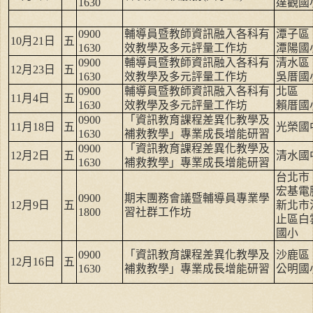
1630
達觀國
0900
輔導員暨教師資訊融入各科有
潭子區
10
月
21
日
五
1630
效教學及多元評量工作坊
潭陽國
0900
輔導員暨教師資訊融入各科有
清水區
12
月
23
日
五
1630
效教學及多元評量工作坊
吳厝國
0900
輔導員暨教師資訊融入各科有
北區
11
月
4
日
五
1630
效教學及多元評量工作坊
賴厝國
0900
「資訊教育課程差異化教學及
11
月
18
日
五
光榮國
1630
補救教學」專業成長增能研習
0900
「資訊教育課程差異化教學及
12
月
2
日
五
清水國
1630
補救教學」專業成長增能研習
台北市
宏基電
0900
期末團務會議暨輔導員專業學
12
月
9
日
五
新北市
1800
習社群工作坊
止區白
國小
0900
「資訊教育課程差異化教學及
沙鹿區
12
月
16
日
五
1630
補救教學」專業成長增能研習
公明國