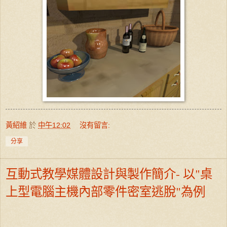
黃紹維
於
中午12:02
沒有留言:
分享
互動式教學媒體設計與製作簡介- 以"桌
上型電腦主機內部零件密室逃脫"為例