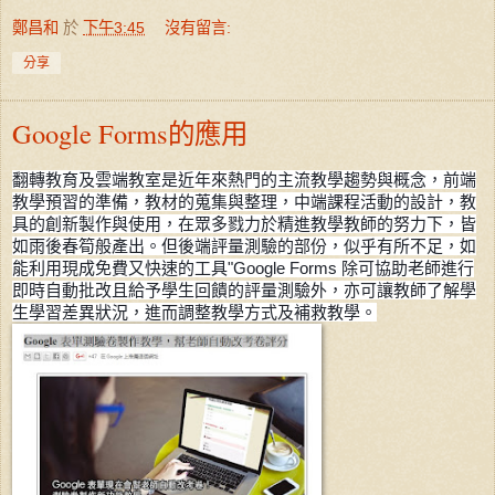
鄭昌和
於
下午3:45
沒有留言:
分享
Google Forms的應用
翻轉教育及雲端教室是近年來熱門的主流教學趨勢與概念，前端
教學預習的準備，教材的蒐集與整理，中端課程活動的設計，教
具的創新製作與使用，在眾多戮力於精進教學教師的努力下，皆
如雨後春筍般產出。但後端評量測驗的部份，似乎有所不足，如
能
利用現成免費又快速的工具
"Google Forms 除可協助老師進行
即時自動批改且給予學生回饋的評量測驗外，亦可讓教師了解學
生學習差異狀況
，進而調整教學方式及補救教學
。