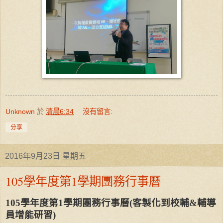
Unknown
於
清晨6:34
沒有留言:
分享
2016年9月23日 星期五
105學年度第1學期團務行事曆
105
學年度第
1
學期團務行事曆
(
客製化到校輔
&
輔導
員增能研習
)