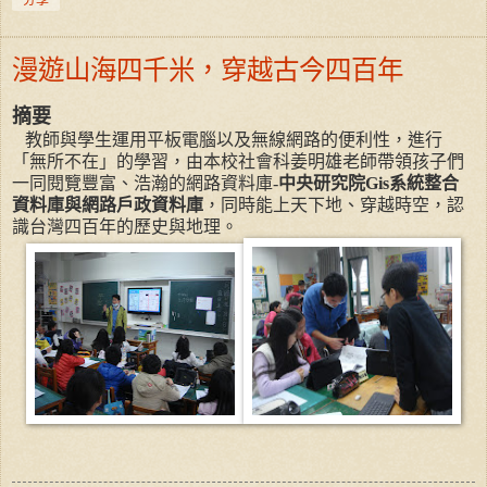
漫遊山海四千米，穿越古今四百年
摘要
教師與學生運用平板電腦以及無線網路的便利性，進行
「無所不在」的學習，由本校社會科姜明雄老師帶領孩子們
一同閱覽豐富、浩瀚的網路資料庫
-
中央研究院
Gis
系統整合
資料庫
與
網路戶政資料庫
，
同時
能上天下地、穿越時空，認
識台灣
四百年的
歷史與地理。