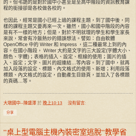
的。但弔詭的是對於國中小甚至是至高中階段的資訊教育課
程的銜接卻是各校做各校的。
也因此，經常是國小已經上過的課程主題，到了國中後，同
樣的課程主題又要再來一次。雖然，國小和國中階段的內容
是有不一樣的地方；但是，對於不明就理的學生和學生家長
來說，常會有冷飯熱炒的錯誤想法。譬如：自由軟體
OpenOffice 中的 Writer 和 Impress ，這二種最常上到的內
容。在國小階段， Writer 大約是文字的三大設定(字體大小、
顏色、字體)；表格的插入、設定、框線的使用；圖片的插
入、設定；文字、圖片的超連結…等內容。到了國中，就再
加入段落的設定、標題、內文格式的使用、新增；利用段落
標題、內文格式的設定，自動產生目錄頁，並加入了各標題
的頁碼…等。
大墩國中--陳盛澤
於
晚上10:13
沒有留言:
分享
”桌上型電腦主機內裝密室逃脫”教學省