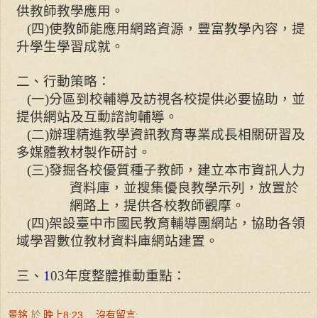
供教師教學應用。
(
四
)
使教師能應用網路資源，豐富教學內容，提
升學生學習成就。
二、行動策略：
(
一
)
分區到校輔導及訪視各校提供必要協助，並
提供網站及互動諮詢輔導。
(
二
)
辦理精進教學資訊教育專業成長相關研習及
多媒體教材製作研討。
(
三
)
發掘各校優質種子教師，建立本市資訊人力
資料庫，並搜集優良教學示列，放置於
網路上，提供各校教師觀摩。
(
四
)
架設臺中市國民教育輔導團網站，協助各領
域學習數位教材資料庫網站建置。
三、
1
03
年度整體推動重點：
景銘
於
晚上8:23
沒有留言: