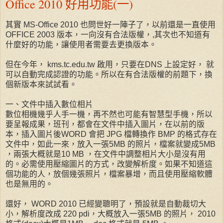
Office 2010 好用功能(一)
其實 MS-Office 2010 也問世好一陣子了，以前還是一直使用
OFFICE 2003 版本，一向沒有合法版權，,其次也不知道有
什麼好的功能，讓使用者需要去更換版本。
但在今年， kms.tc.edu.tw 啟用，只要在DNS 上設定好， 就
可以自動完成認證的功能。所以在有合法版權的前題下，換
個新版本來試試看。
一、文件中插入數位相片
數位相機幾乎人手一機，再不然也可能有智慧型手機，所以
要呈報成果，班刊，都會在文件中插入圖片，在以前的版
本，插入圖片後WORD 會把 JPG 檔轉換作 BMP 的格式存在
文件中，如此一來，放入一張5MB 的照片，檔案就變成5MB
，兩張大概就是10 MB ，在文件中調整相片大小是沒有用
的。必需使用壓縮圖片的方式，改變解析度。如果不知道這
個功能的人，放個幾張照片，檔案暴增，而且使用壓縮軟體
也是無用的。
還好， WORD 2010 已經變聰明了，預設就是自動裁切大
小，解析度改成 220 pdi，大概放入一張5MB 的照片， 2010