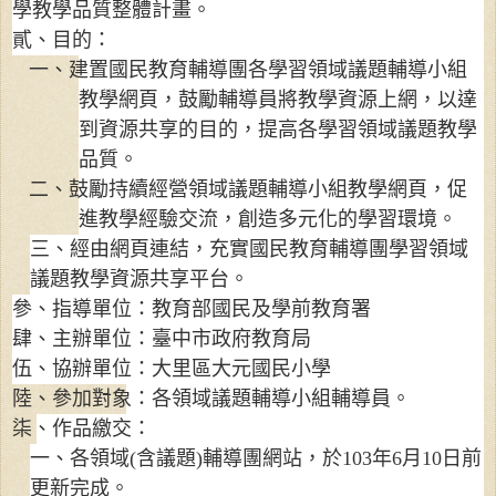
學教學品質整體計畫。
貳、目的：
一、建置國民教育輔導團各學習領域議題輔導小組
教學網頁，鼓勵輔導員將教學資源上網，以達
到資源共享的目的，提高各學習領域議題教學
品質。
二、鼓勵持續經營領域議題輔導小組教學網頁，促
進教學經驗交流，創造多元化的學習環境。
三、經由網頁連結，充實國民教育輔導團學習領域
議題教學資源共享平台。
參、指導單位：教育部國民及學前教育署
肆、主辦單位：臺中市政府教育局
伍、協辦單位：大里區大元國民小學
陸、參加對象：各領域議題輔導小組輔導員。
柒、作品繳交：
一、各領域
(
含議題
)
輔導團
網站，於
103
年
6
月
10
日前
更新完成。