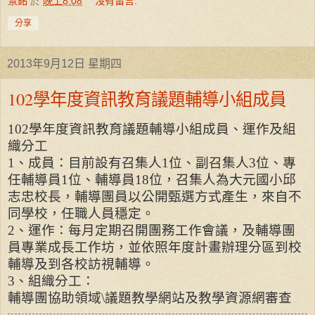
景銘
於
晚上8:08
沒有留言:
分享
2013年9月12日 星期四
102學年度資訊教育議題輔導小組成員
102
學年度資訊教育議題輔導小組成員、運作及組
織分工
1
、成員：目前設有召集人
1
位、副召集人
3
位、專
任輔導員
1
位、輔導員
18
位，召集人為大元國小邱
志忠校長，輔導團員以公開甄選方式產生，來自不
同學校，任職人員穩定。
2
、運作：每月定期召開團務工作會議，及輔導團
員專業成長工作坊，並依照年度計畫辦理分區到校
輔導及到各校訪視輔導。
3
、組織分工：
輔導團協助領域
\
議題教學網站及教學資源網審查