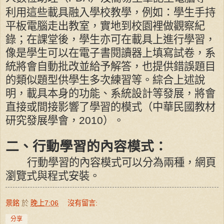
利用這些載具融入學校教學，例如：學生手持
平板電腦走出教室，實地到校園裡做觀察紀
錄；在課堂後，學生亦可在載具上進行學習，
像是學生可以在電子書閱讀器上填寫試卷，系
統將會自動批改並給予解答，也提供錯誤題目
的類似題型供學生多次練習等。綜合上述說
明，載具本身的功能、系統設計等發展，將會
直接或間接影響了學習的模式（中華民國教材
研究發展學會，
）。
2010
二、行動學習的內容模式：
行動學習的內容模式可以分為兩種，網頁
瀏覽式與程式安裝。
景銘
於
晚上7:06
沒有留言:
分享