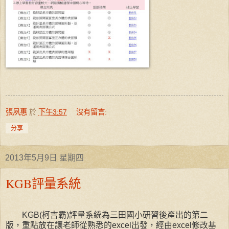
張夙惠
於
下午3:57
沒有留言:
分享
2013年5月9日 星期四
KGB評量系統
KGB(柯吉霸)評量系統為三田國小研習後產出的第二
版，重點放在讓老師從熟悉的excel出發，經由excel修改基