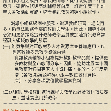
育工作小組之成員、專長教師等，從行政規劃、課程
發展、研習進修與諮詢輔導等向度，訂定年度工作計
畫與各項活動實施，統籌資訊教育輔導小組運作。
輔導小組透過到校服務、辦理教師研習，場次再
多，仍無法服務全部的教師與學生。因此，輔導小組
必須用更多策略提升教師教學品質或加速資訊教育課
程融入領域教學的發展。
一
(
)
能蒐集與建置教材及人才資源庫並善加應用，以
豐富教師多元教學資源內涵
資訊教育輔導小組為提升教師教學品質，提供更
多教材與全市教師分享。因此，協助建置本市國
民教育輔導團專家人才資料庫。並於本學年度新
增【各領域
\
議題輔導小組—數位教材資料
庫】，分享各項數位教學檔案資料。
(
二
)
能協助學校教師進行課程與教學設計及教材教法發
展，並落實應用於教學