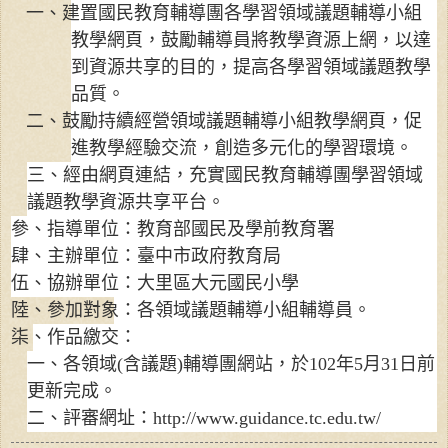
一、建置國民教育輔導團各學習領域議題輔導小組
教學網頁，鼓勵輔導員將教學資源上網，以達
到資源共享的目的，提高各學習領域議題教學
品質。
二、鼓勵持續經營領域議題輔導小組教學網頁，促
進教學經驗交流，創造多元化的學習環境。
三、經由網頁連結，充實國民教育輔導團學習領域
議題教學資源共享平台。
參、指導單位：教育部國民及學前教育署
肆、主辦單位：臺中市政府教育局
伍、協辦單位：大里區大元國民小學
陸、參加對象：各領域議題輔導小組輔導員。
柒、作品繳交：
一、各領域
(
含議題
)
輔導團網站，於
102
年
5
月
31
日前
更新完成。
二、評審網址：
http://www.guidance.tc.edu.tw/