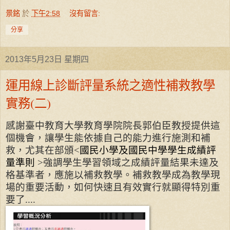
景銘
於
下午2:58
沒有留言:
分享
2013年5月23日 星期四
運用線上診斷評量系統之適性補救教學
實務(二)
感謝臺中教育大學教育學院院長郭伯臣教授提供這
個機會，讓學生能依據自己的能力進行施測和補
救，尤其在部頒
<
國民小學及國民中學學生成績評
量準則
>
強調學生學習領域之成績評量結果未達及
格基準者，應施以補救教學。補救教學成為教學現
場的重要活動，如何快速且有效實行就顯得特別重
要了
....