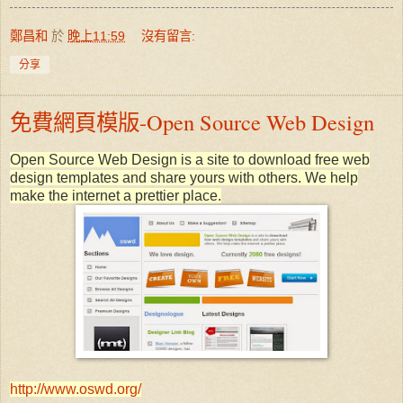
鄭昌和
於
晚上11:59
沒有留言:
分享
免費網頁模版-Open Source Web Design
Open Source Web Design is a site to download free web
design templates and share yours with others. We help
make the internet a prettier place.
http://www.oswd.org/