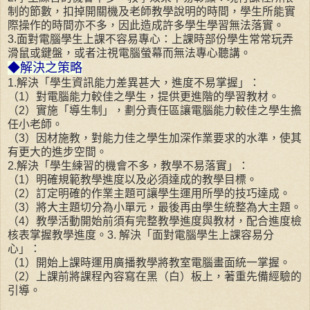
制的節數，扣掉開關機及老師教學說明的時間，學生所能實
際操作的時間亦不多，因此造成許多學生學習無法落實。
3.
面對電腦學生上課不容易專心：上課時部份學生常常玩弄
滑鼠或鍵盤，或者注視電腦螢幕而無法專心聽講。
◆解決之策略
1.
解決「學生資訊能力差異甚大，進度不易掌握」：
（
1
）對電腦能力較佳之學生，提供更進階的學習教材。
（
2
）實施「導生制」，劃分責任區讓電腦能力較佳之學生擔
任小
老師。
（
3
）因材施教，對能力佳之學生加深作業要求的水準，使其
有更大的進步空間。
2.
解決「學生練習的機會不多，教學不易落實」：
（
1
）明確規範教學進度以及必須達成的教學目標。
（
2
）訂定明確的作業主題可讓學生運用所學的技巧達成。
（
3
）將大主題切分為小單元，最後再由學生統整為大主題。
（
4
）教學活動開始前須有完整教學進度與教材，配合進度檢
核表掌握教學進度。
3.
解決「面對電腦學生上課容易分
心」：
（
1
）開始上課時運用廣播教學將教室電腦畫面統一掌握。
（
2
）上課前將課程內容寫在黑（白）板上，著重先備經驗的
引導。