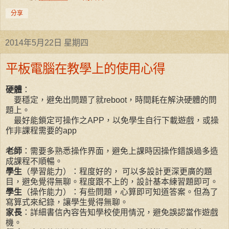
分享
2014年5月22日 星期四
平板電腦在教學上的使用心得
硬體
：
要穩定，避免出問題了就reboot，時間耗在解決硬體的問
題上。
最好能鎖定可操作之APP，以免學生自行下載遊戲，或操
作非課程需要的app
老師
：需要多熟悉操作界面，避免上課時因操作錯誤過多造
成課程不順暢。
學生
（學習能力）：程度好的， 可以多設計更深更廣的題
目，避免覺得無聊。程度跟不上的，設計基本練習題即可。
學生
（操作能力）：有些問題，心算即可知道答案。但為了
寫算式來紀錄，讓學生覺得無聊。
家長
：詳細書信內容告知學校使用情況，避免誤認當作遊戲
機。