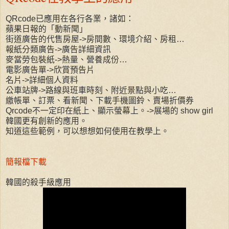
QRcode已應用在各行各業，諸如：
蘋果日報的「動新聞」
街道廣告的代售房屋->房間數、環境介紹、房租…
報紙分類廣告->廣告詳細資訊
麥當勞包裝紙->熱量、營養成份…
電影廣告單->欣賞預告片
名片->詳細個人資料
公車站牌->路線與班車時刻、附近景點與小吃…
繳帳單、訂票、看新聞、下載手機圖鈴、賣場折價券
Qrcode不一定印在紙上、顯示螢幕上。->展場的 show girl
韓國更有創新的應用。
知道這些範例，可以想想如何使用在教學上。
簡報檔下載
韓國的殺手級應用