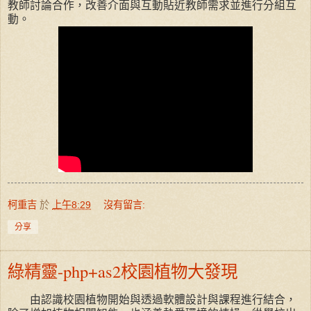
教師討論合作，改善介面與互動貼近教師需求並進行分組互
動。
柯重吉
於
上午8:29
沒有留言:
分享
綠精靈-php+as2校園植物大發現
由認識校園植物開始與透過軟體設計與課程進行結合，