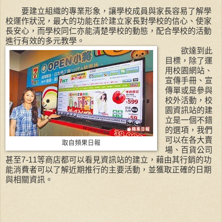
要建立組織的專業形象，讓學校成員與家長容易了解學
校運作狀況，最大的功能在於建立家長對學校的信心、使家
長安心，而學校同仁亦能清楚學校的動態，配合學校的活動
進行有效的多元教學。
欲達到此
目標，除了運
用校園網站、
宣傳手冊、宣
傳單或是參與
校外活動，校
園資訊站的建
立是一個不錯
的選項，我們
可以在各大賣
取自頻果日報
場、百貨公司
甚至7-11等商店都可以看見資訊站的建立，藉由其行銷的功
能消費者可以了解近期推行的主要活動，並獲取正確的日期
與相關資訊。