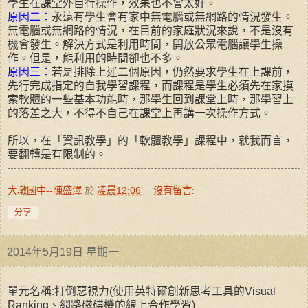
學生在課堂外自行操作，效果也不會太好。
原因二：
永遠有學生會有家中無電腦或無網路的情況發生。
無電腦或無網路的情況，在目前的家庭狀況來說，不是沒有
機會發生。解決方式是利用時間，開放公眾電腦讓學生操
作。但是，能利用的時間卻也不多。
原因三：
若是排除上述二個原因，仍然要求學生在上課前，
先行完成指定的自我學習課程，而課程是學生必須先在家摸
索軟體的一些基本功能時，那學生回到課堂上時，那學習上
的落差之大，不得不自己在課堂上再講一次操作方式。
所以，在「資訊教學」的「軟體教學」課程中，就我而言，
要翻轉是有限制的。
大墩國中--陳盛澤
於
凌晨12:06
沒有留言:
分享
2014年5月19日 星期一
單元名稱:打倒惡視力(使用英特爾創新思考工具的Visual
Ranking、網路磁碟機的線上合作學習)