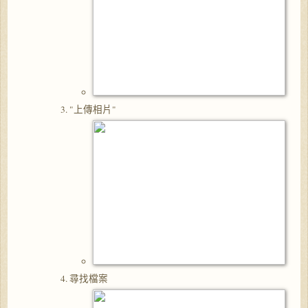
"上傳相片"
尋找檔案