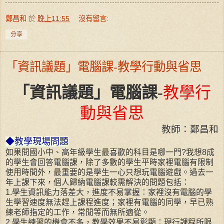
鄭昌和
於
晚上11:55
沒有留言:
分享
「資訊議題」電腦課-教學行動與省思
「資訊議題」電腦課
-
教學行
動與省思
教師：鄭昌和
◆教學現場問題
如果問國小中、高年級學生最喜歡的科目是哪一門
?
我想
8
成
的學生會回答電腦課，除了多數的學生平時家裡電腦有限制
使用時間外，最重要的是學生一心只想玩電腦遊戲。過去一
年上課下來，個人歸納電腦課較需解決的問題包括：
1.
學生資訊能力落差大，進度不易掌握：家裡沒有電腦的學
生學習速度無法趕上課程進度；家裡有電腦的同學，早已熟
練老師指定的工作，常閒等而無所適從。
2.
學生練習的機會不多，教學效果不易彰顯：現行課程所限