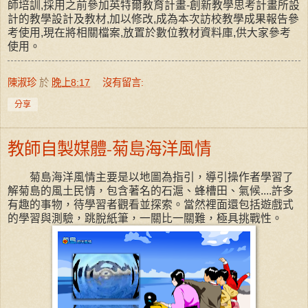
師培訓,採用之前參加英特爾教育計畫-創新教學思考計畫所設
計的教學設計及教材,加以修改,成為本次訪校教學成果報告參
考使用,現在將相關檔案,放置於數位教材資料庫,供大家參考
使用。
陳淑珍
於
晚上8:17
沒有留言:
分享
教師自製媒體-菊島海洋風情
菊島海洋風情主要是以地圖為指引，導引操作者學習了
解菊島的風土民情，包含著名的石滬、蜂槽田、氣候....許多
有趣的事物，待學習者觀看並探索。當然裡面還包括遊戲式
的學習與測驗，跳脫紙筆，一關比一關難，極具挑戰性。