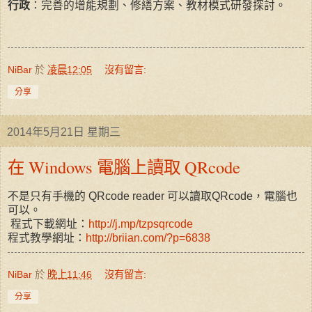
行政
：完善的增能規劃、修繕方案、教材模式研發探討。
NiBar
於
凌晨12:05
沒有留言:
分享
2014年5月21日 星期三
在 Windows 電腦上讀取 QRcode
不是只有手機的 QRcode reader 可以讀取QRcode，電腦也
可以。
程式下載網址：
http://j.mp/tzpsqrcode
程式教學網址：
http://briian.com/?p=6838
NiBar
於
晚上11:46
沒有留言:
分享