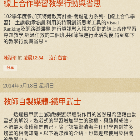
線上合作學習教學行動與省思
102學年度參加英特爾教育計畫-關鍵能力系列-【線上合作學
習】-主講教師培訓,利用
英特爾創新思考工具的
Visual
Ranking
及網路磁碟機,進行資訊融入視力保健的線上合作學習
專題教學,經過任教的二個班,共8節課進行此活動後,得到如下
的教學行動與省思。
陳淑珍
於
凌晨12:34
沒有留言:
分享
2014年5月18日 星期日
教師自製媒體-鐵甲武士
透過鐵甲武士(認識螃蟹)媒體製作目的當然是希望藉由動
畫式的解說，遊戲式的學習增加學生的動機、興趣與成效，
不過最大收穫卻是自己，除了認識鄭清海主任也學習到許多
螃蟹的相關知識。以下為媒體的介紹，也歡迎您使用於相關
的教學中。