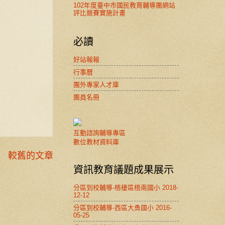
102年度臺中市國民教育輔導團網站
評比競賽實施計畫
必讀
好站報報
行事曆
團外專家人才庫
團員名冊
互動諮詢輔導專區
數位教材資料庫
較舊的文章
資訊教育議題成果展示
分區到校輔導-梧棲區梧南國小 2018-
12-12
分區到校輔導-西區大勇國小 2016-
05-25