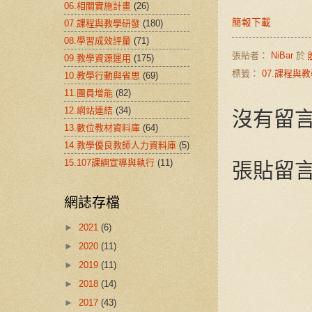
06.相關實施計畫
(26)
簡報下載
07.課程與教學研發
(180)
08.學習成效評量
(71)
張貼者：
NiBar
於
09.教學資源運用
(175)
標籤：
07.課程與
10.教學行動與省思
(69)
11.團員增能
(82)
沒有留言
12.網站連結
(34)
13.數位教材資料庫
(64)
14.教學優良教師人力資料庫
(5)
張貼留
15.107課綱宣導與執行
(11)
網誌存檔
►
2021
(6)
►
2020
(11)
►
2019
(11)
►
2018
(14)
►
2017
(43)