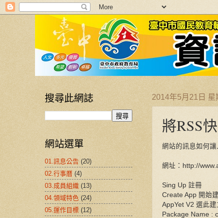
搜尋此網誌
2014年5月21日 
將RSS
網站選單
網站的訊息如何讓
01.訊息公告
(20)
網址：http://www.
02.行事曆
(4)
Sing Up 註冊
03.成員組織
(13)
Create App 開始
04.領域特色
(24)
AppYet V2 選此
05.運作目標
(12)
Package Name : 