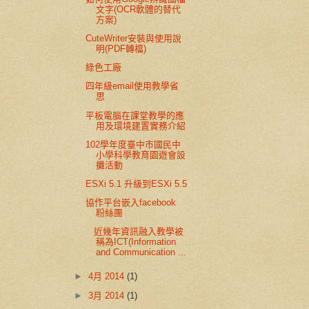
文字(OCR軟體的替代
方案)
CuteWriter安裝與使用說
明(PDF轉檔)
綠色工廠
四年級email使用教學省
思
平板電腦在課堂教學的應
用及環境建置實務介紹
102學年度臺中市國民中
小學科學教育園遊會設
攤活動
ESXi 5.1 升級到ESXi 5.5
協作平台嵌入facebook
粉絲團
近幾年資訊融入教學被
稱為ICT(Information
and Communication ...
►
4月 2014
(1)
►
3月 2014
(1)