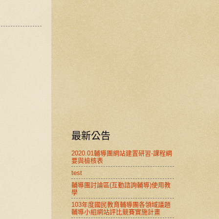
最新公告
2020.01輔導團網站建置研習-課程綱
要與檢核表
test
輔導團討論區(互動諮詢輔導)使用教
學
103年度國民教育輔導團各領域議題
輔導小組網站評比競賽實施計畫