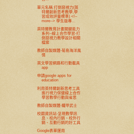
單元名稱:打倒惡視力(英
特爾創新思考教學,學
習成效評量標準) <!--
more--> 學生版專...
英特爾教育計畫關鍵能力
系列--線上合作學習-打
倒惡視力教學設計相關
檔案
教師自製媒體-菊島海洋風
情
英文學習網路和行動載具
app
申請google apps for
education
利用英特爾創新思考工具
進行視力保健線上合作
學習教學行動與省思
教師自製媒體-鐵甲武士
校園資訊站-呈現教學訊
息、校內行銷、校外行
銷、互動行銷的好工具
Google表單運用