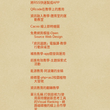
將RSS快速製成APP
QRcode在教學上的應用
資訊融入教學-體育室的運
動教室
Cacoo 線上即時繪圖
免費網頁模版-Open
Source Web Design
「資訊議題」電腦課-教學
行動與省思
補救教學-app開發與運用
前進有效教學-主題探索式
活動
能源教育-阿波羅的坐騎
綠精靈-php+as2校園植物
大發現
資訊教育的翻轉教學
單元名稱:打倒惡視力(使
用英特爾創新思考工具
的Visual Ranking、網
路磁碟機的線上合作學
習...