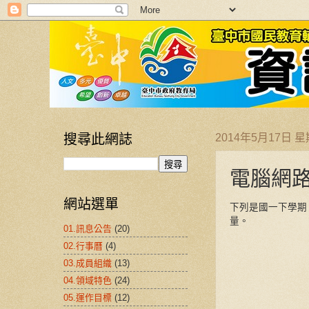
搜尋此網誌
2014年5月17日 
電腦網
網站選單
下列是國一下學期
量。
01.訊息公告
(20)
02.行事曆
(4)
03.成員組織
(13)
04.領域特色
(24)
05.運作目標
(12)