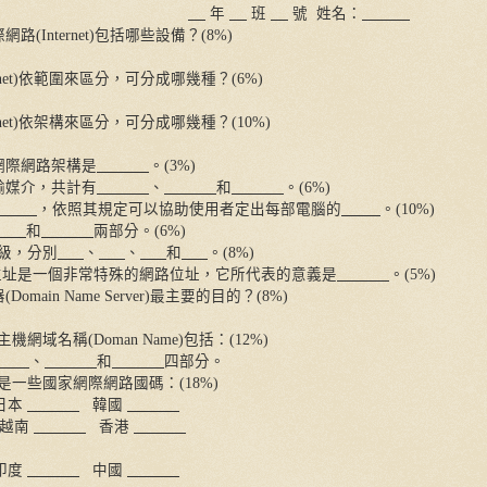
年
班
號
姓名：
際網路
(Internet)
包括哪些設備？
(8%)
net)
依範圍來區分，可分成哪幾種？
(6%)
net)
依架構來區分，可分成哪幾種？
(10%)
網際網路架構是
。
(3%)
輸媒介，共計有
、
和
。
(6%)
，依照其規定可以協助使用者定出每部電腦的
。
(10%)
和
兩部分。
(6%)
級，分別
、
、
和
。
(8%)
位址是一個非常特殊的網路位址，它所代表的意義是
。
(5%)
器
(Domain Name Server)
最主要的目的？
(8%)
主機網域名稱
(Doman Name)
包括：
(12%)
、
和
四部分。
是一些國家網際網路國碼：
(18%)
日本
韓國
越南
香港
印度
中國