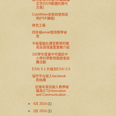
文字(OCR軟體的替代
方案)
CuteWriter安裝與使用說
明(PDF轉檔)
綠色工廠
四年級email使用教學省
思
平板電腦在課堂教學的應
用及環境建置實務介紹
102學年度臺中市國民中
小學科學教育園遊會設
攤活動
ESXi 5.1 升級到ESXi 5.5
協作平台嵌入facebook
粉絲團
近幾年資訊融入教學被
稱為ICT(Information
and Communication ...
►
4月 2014
(1)
►
3月 2014
(1)