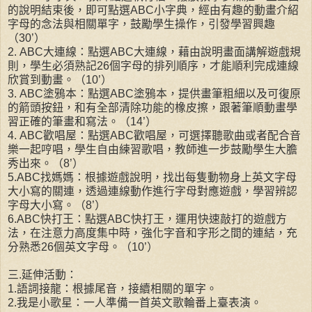
的說明結束後，即可點選ABC小字典，經由有趣的動畫介紹
字母的念法與相關單字，鼓勵學生操作，引發學習興趣
（30’）
2. ABC大連線：點選ABC大連線，藉由說明畫面講解遊戲規
則，學生必須熟記26個字母的排列順序，才能順利完成連線
欣賞到動畫。（10’）
3. ABC塗鴉本：點選ABC塗鴉本，提供畫筆粗細以及可復原
的箭頭按鈕，和有全部清除功能的橡皮擦，跟著筆順動畫學
習正確的筆畫和寫法。（14’）
4. ABC歡唱屋：點選ABC歡唱屋，可選擇聽歌曲或者配合音
樂一起哼唱，學生自由練習歌唱，教師進一步鼓勵學生大膽
秀出來。（8’）
5.ABC找媽媽：根據遊戲說明，找出每隻動物身上英文字母
大小寫的關連，透過連線動作進行字母對應遊戲，學習辨認
字母大小寫。（8’）
6.ABC快打王：點選ABC快打王，運用快速敲打的遊戲方
法，在注意力高度集中時，強化字音和字形之間的連結，充
分熟悉26個英文字母。（10’）
三.延伸活動：
1.語詞接龍：根據尾音，接續相關的單字。
2.我是小歌星：一人準備一首英文歌輪番上臺表演。