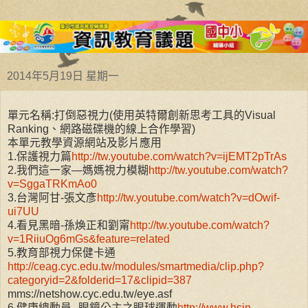
2014年5月19日 星期一
單元名稱:打倒惡視力(使用英特爾創新思考工具的Visual
Ranking、網路磁碟機的線上合作學習)
本單元教學資源網站及影片應用
1.保護視力篇
http://tw.youtube.com/watch?v=ijEMT2pTrAs
2.我們這一家—媽媽視力模糊
http://tw.youtube.com/watch?
v=SggaTRKmAo0
3.台灣阿甘-張文彥
http://tw.youtube.com/watch?v=dOwif-
ui7UU
4.看見黑暗-孫煥正和劉甯
http://tw.youtube.com/watch?
v=1RiiuOg6mGs&feature=related
5.教育部視力保健卡通
http://ceag.cyc.edu.tw/modules/smartmedia/clip.php?
categoryid=2&folderid=17&clipid=387
mms://netshow.cyc.edu.tw/eye.asf
6.健康總動員--眼鏡公主之眼球運動
http://www.hsin-