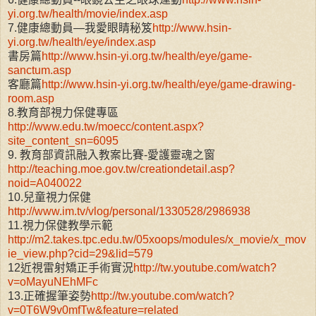
yi.org.tw/health/movie/index.asp
7.健康總動員—我愛眼睛秘笈
http://www.hsin-
yi.org.tw/health/eye/index.asp
書房篇
http://www.hsin-yi.org.tw/health/eye/game-
sanctum.asp
客廳篇
http://www.hsin-yi.org.tw/health/eye/game-drawing-
room.asp
8.教育部視力保健專區
http://www.edu.tw/moecc/content.aspx?
site_content_sn=6095
9. 教育部資訊融入教案比賽-愛護靈魂之窗
http://teaching.moe.gov.tw/creationdetail.asp?
noid=A040022
10.兒童視力保健
http://www.im.tv/vlog/personal/1330528/2986938
11.視力保健教學示範
http://m2.takes.tpc.edu.tw/05xoops/modules/x_movie/x_mov
ie_view.php?cid=29&lid=579
12近視雷射矯正手術實況
http://tw.youtube.com/watch?
v=oMayuNEhMFc
13.正確握筆姿勢
http://tw.youtube.com/watch?
v=0T6W9v0mfTw&feature=related