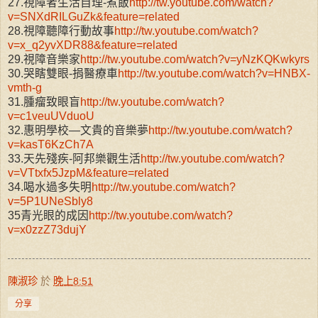
27.視障者生活自理-煮飯
http://tw.youtube.com/watch?
v=SNXdRILGuZk&feature=related
28.視障聽障行動故事
http://tw.youtube.com/watch?
v=x_q2yvXDR88&feature=related
29.視障音樂家
http://tw.youtube.com/watch?v=yNzKQKwkyrs
30.哭瞎雙眼-捐醫療車
http://tw.youtube.com/watch?v=HNBX-
vmth-g
31.腫瘤致眼盲
http://tw.youtube.com/watch?
v=c1veuUVduoU
32.惠明學校—文貴的音樂夢
http://tw.youtube.com/watch?
v=kasT6KzCh7A
33.天先殘疾-阿邦樂觀生活
http://tw.youtube.com/watch?
v=VTtxfx5JzpM&feature=related
34.喝水過多失明
http://tw.youtube.com/watch?
v=5P1UNeSbly8
35青光眼的成因
http://tw.youtube.com/watch?
v=x0zzZ73dujY
陳淑珍
於
晚上8:51
分享