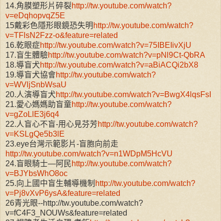
14.角膜塑形片碎裂
http://tw.youtube.com/watch?
v=eDqhopvqZ5E
15戴彩色隱形眼鏡恐失明
http://tw.youtube.com/watch?
v=TFlsN2Fzz-o&feature=related
16.乾眼症
http://tw.youtube.com/watch?v=75IBEIivXjU
17.盲生體驗
http://tw.youtube.com/watch?v=pNl9Ct-QbRA
18.導盲犬
http://tw.youtube.com/watch?v=aBiACQi2bX8
19.導盲犬協會
http://tw.youtube.com/watch?
v=WVljSnbWsaU
20.人演導盲犬
http://tw.youtube.com/watch?v=BwgX4lqsFsI
21.愛心媽媽助盲童
http://tw.youtube.com/watch?
v=gZoLlE3j6q4
22.人盲心不盲-用心見芬芳
http://tw.youtube.com/watch?
v=KSLgQe5b3lE
23.eye台灣示範影片-盲胞向前走
http://tw.youtube.com/watch?v=n1WDpM5HcVU
24.盲眼騎士—阿民
http://tw.youtube.com/watch?
v=BJYbsWhO8oc
25.向上國中盲生輔導機制
http://tw.youtube.com/watch?
v=Pj8vXvP6ysA&feature=related
26青光眼--http://tw.youtube.com/watch?
v=fC4F3_NOUWs&feature=related