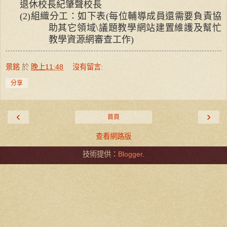
退休校長紀肇聲校長
(2)
組織分工：如下表
(
每位輔導成員還需要負責協
助其它領域
\
議題教學網站建置維護及幫忙
教學資源網審查工作
)
景銘
於
晚上11:48
沒有留言:
分享
‹
›
首頁
查看網路版
技術提供：
Blogger
.