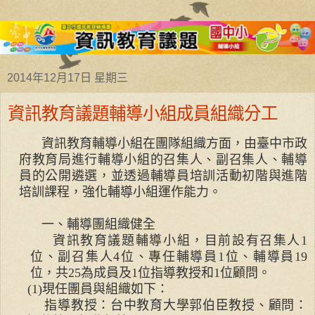
2014年12月17日 星期三
資訊教育議題輔導小組成員組織分工
資訊教育輔導小組在團隊組織方面，由臺中市政
府教育局進行輔導小組的召集人、副召集人、輔導
員的公開遴選，並透過輔導員培訓活動初階與進階
培訓課程，強化輔導小組運作能力。
一、輔導團組織健全
資訊教育議題輔導小組，目前設有召集人
1
位、副召集人
4
位、專任輔導員
1
位、輔導員
19
位，共
25
為成員及
1
位指導教授和
1
位顧問。
(1)
現任團員與組織如下：
指導教授：台中教育大學郭伯臣教授、顧問：