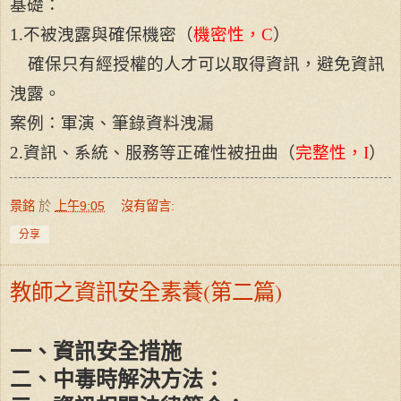
基礎：
1.
不被洩露與確保機密（
機密性，
C
）
確保只有經授權的人才可以取得資訊，避免資訊
洩露。
案例：軍演、筆錄資料洩漏
2.
資訊、系統、服務等正確性被扭曲（
完整性，
I
）
景銘
於
上午9:05
沒有留言:
分享
教師之資訊安全素養(第二篇)
一、資訊安全措施
二、中毒時解決方法：