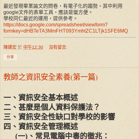
最近發現畢業論文的問卷，有電子化的趨勢，其中利用
google文件的表單工具，應該是蠻方便。
學校同仁最近的運用，提供參考。
https://docs.google.com/spreadsheet/viewform?
formkey=dHBTeTA3MmFHT093YmhtZC1LTjk1SFE6MQ
陳建宏
於
中午12:30
沒有留言:
分享
教師之資訊安全素養(第一篇)
一、資訊安全基本概述
二、甚麼是個人資料保護法？
三、資訊安全性缺口對學校的影響
四、資訊安全管理概述
(
一
)
、常見電腦中毒的徵兆：