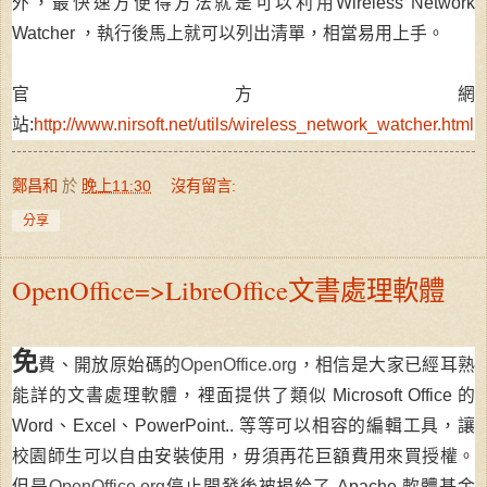
外，最快速方便得方法就是可以利用Wireless Network
Watcher ，執行後馬上就可以列出清單，相當易用上手。
官方網
站:
http://www.nirsoft.net/utils/wireless_network_watcher.html
鄭昌和
於
晚上11:30
沒有留言:
分享
OpenOffice=>LibreOffice文書處理軟體
免
費、開放原始碼的
OpenOffice.org
，相信是大家已經耳熟
能詳的文書處理軟體，裡面提供了類似 Microsoft Office 的
Word、Excel、PowerPoint.. 等等可以相容的編輯工具，讓
校園師生可以自由安裝使用，毋須再花巨額費用來買授權。
但是
OpenOffice.org
停止開發後被捐給了 Apache 軟體基金