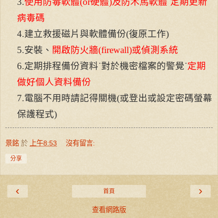
3.
使用防毒軟體
(or
硬體
)
及防木馬軟體˙定期更新
病毒碼
4.
建立救援磁片與軟體備份
(
復原工作
)
5.
安裝、
開啟防火牆
(firewall)
或偵測系統
6.
定期排程備份資料˙對於機密檔案的警覺˙
定期
做好個人資料備份
7.
電腦不用時請記得關機
(
或登出或設定密碼螢幕
保護程式
)
景銘
於
上午8:53
沒有留言:
分享
‹
›
首頁
查看網路版