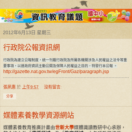
2012年6月13日 星期三
行政院公報資訊網
行政院為建立公報制度，統一刊載行政院及所屬各機關涉及人民權益之法令等重
要事項，以達政府資訊主動公開及保障人民權益之目的，特發行本公報 。
http://gazette.nat.gov.tw/egFront/Gaz/paragraph.jsp
張夙惠
於
上午9:57
沒有留言:
分享
媒體素養教學資源網站
媒體素養教育推廣計畫由
世新大學
媒體識讀教研中心承辦，