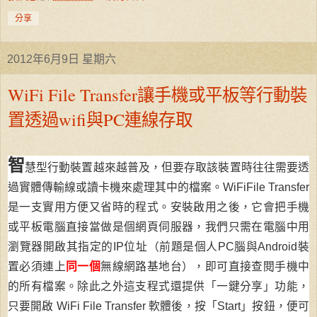
分享
2012年6月9日 星期六
WiFi File Transfer讓手機或平板等行動裝
置透過wifi與PC連線存取
智
慧型行動裝置越來越普及
，但要存取該裝置時往往需要透
過實體傳輸線或讀卡機來處理其中的檔案
。
WiFiFile Transfer
是一支實用方便又省時的程式
。
安裝啟用之後，它會把手機
或平板電腦直接當做是個網頁伺服器，我們只需在電腦中用
瀏覽器開啟其指定的IP位址（前題是個人PC腦與Android裝
置必須連上
同一個
無線網路基地台），即可直接查閱手機中
的所有檔案
。除此之外這支程式還
提供「一鍵分享」功能，
只要開啟 WiFi File Transfer 軟體後，按「Start」按鈕，便可