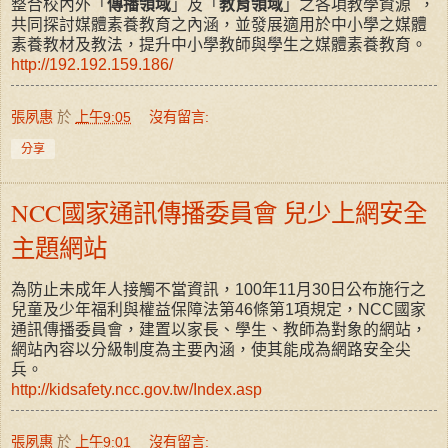
整合校內外「
傳播領域
」及「
教育領域
」之各項教學資源 ，
共同探討媒體素養教育之內涵，並發展適用於中小學之媒體
素養教材及教法，提升中小學教師與學生之媒體素養教育。
http://192.192.159.186/
張夙惠
於
上午9:05
沒有留言:
分享
NCC國家通訊傳播委員會 兒少上網安全
主題網站
為防止未成年人接觸不當資訊，
100年11月30日公布施行之
兒童及少年福利與權益保障法
第
46條第1項規定，NCC國家
通訊傳播委員會，建置以家長、學生、教師為對象的網站，
網站內容以分級制度為主要內涵，使其能成為網路安全尖
兵。
http://kidsafety.ncc.gov.tw/Index.asp
張夙惠
於
上午9:01
沒有留言: