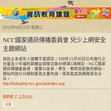
2012年6月13日 星期三
NCC國家通訊傳播委員會 兒少上網安全
主題網站
為防止未成年人接觸不當資訊，
100年11月30日公布施行之
兒童及少年福利與權益保障法
第
46條第1項規定，NCC國家
通訊傳播委員會，建置以家長、學生、教師為對象的網站，
網站內容以分級制度為主要內涵，使其能成為網路安全尖
兵。
http://kidsafety.ncc.gov.tw/Index.asp
張夙惠
於
上午9:01
分享