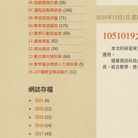
06.相關實施計畫
(26)
07.課程與教學研發
(180)
2016年11月1日 
08.學習成效評量
(71)
09.教學資源運用
(175)
1051
10.教學行動與省思
(69)
11.團員增能
(82)
本次的研習來到大
12.網站連結
(34)
運用。
13.數位教材資料庫
(64)
隨著資訊科技的
14.教學優良教師人力資料庫
(5)
具，結合教學，進
15.107課綱宣導與執行
(11)
網誌存檔
►
2021
(6)
►
2020
(11)
►
2019
(11)
►
2018
(14)
►
2017
(43)