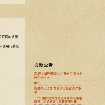
擬實境的教學
何運用行動載
最新公告
2020.01輔導團網站建置研習-課程綱
要與檢核表
test
輔導團討論區(互動諮詢輔導)使用教
學
103年度國民教育輔導團各領域議題
輔導小組網站評比競賽實施計畫