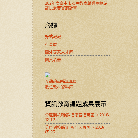
102年度臺中市國民教育輔導團網站
評比競賽實施計畫
必讀
好站報報
行事曆
團外專家人才庫
團員名冊
互動諮詢輔導專區
數位教材資料庫
資訊教育議題成果展示
分區到校輔導-梧棲區梧南國小 2018-
12-12
分區到校輔導-西區大勇國小 2016-
05-25