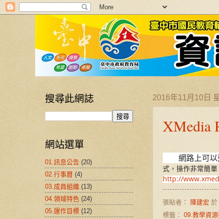
搜尋此網誌
2016年11月10日
XMedi
網站選單
網路上可以進
01.訊息公告
(20)
式，操作非常簡單
02.行事曆
(4)
http://www.xmed
03.成員組織
(13)
04.領域特色
(24)
張貼者：
陳建宏
05.運作目標
(12)
標籤：
09.教學資