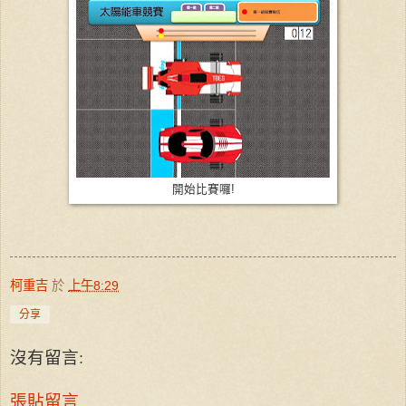
開始比賽囉!
柯重吉
於
上午8:29
分享
沒有留言:
張貼留言