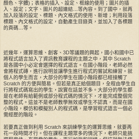
顏色、字體)；表格的插入、設定、框線的使用；圖片的插
入、設定；文字、圖片的超連結…等內容。到了國中，就再
加入段落的設定、標題、內文格式的使用、新增；利用段落
標題、內文格式的設定，自動產生目錄頁，並加入了各標題
的頁碼…等。
近幾年，運算思維、創客、3D等議題的興起，國小和國中已
將程式語言加入了資訊教育課程的主題之中，其中 Scratch
是各國中小必定會選擇的程式語言。在國小階段，老師必然
會將程式磚，進行說明並讓學生進行程式的嘗試和練習。就
個人的學生而言，大部分的學生在國小階段都已經接觸了
Scratch 的方便與簡易。但若是真正給個題目，全程由學生自
行將程式碼寫出的學生，說實在話並不多。大部分的學生都
是在老師有給範例或部分程式碼的情況下，才能完成整個完
整的程式。這並不是老師教學無效或學生不認真，而是在國
小階段，模仿和模擬別人的程式碼，是學習程式語言一個必
需經歷的階段。
若要真正做到利用 Scratch 來訓練學生的運算思維，就要再
花一段時間才行。但在課程主題眾多的情況下，老師只能挑