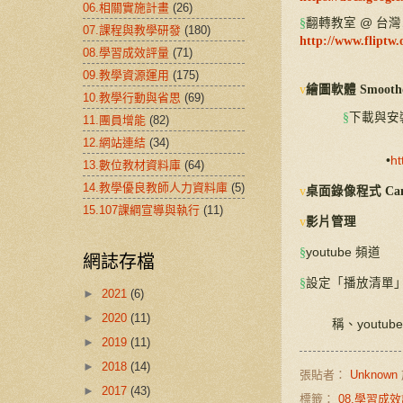
06.相關實施計畫
(26)
§
翻轉教室
@
台灣
07.課程與教學研發
(180)
http://www.fliptw.
08.學習成效評量
(71)
09.教學資源運用
(175)
v
繪圖軟體
Smooth
10.教學行動與省思
(69)
§
下載與安
11.團員增能
(82)
12.網站連結
(34)
•
ht
13.數位教材資料庫
(64)
14.教學優良教師人力資料庫
(5)
v
桌面錄像程式
Ca
15.107課綱宣導與執行
(11)
v
影片管理
§
youtube
頻道
網誌存檔
§
設定「播放清單
►
2021
(6)
►
2020
(11)
稱、
youtub
►
2019
(11)
►
2018
(14)
張貼者：
Unknown
►
2017
(43)
標籤：
08.學習成