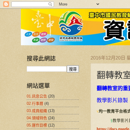
搜尋此網誌
2016年12月20日
翻轉教室
網站選單
翻轉教室的重
01.訊息公告
(20)
教學影片錄製
02.行事曆
(4)
03.成員組織
(13)
v
均一教育平台格
04.領域特色
(24)
§
教學影片
05.運作目標
(12)
https://docs.goo