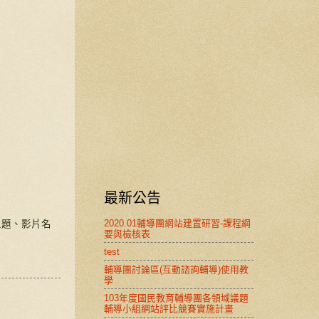
最新公告
2020.01輔導團網站建置研習-課程綱
主題、影片名
要與檢核表
test
輔導團討論區(互動諮詢輔導)使用教
學
103年度國民教育輔導團各領域議題
輔導小組網站評比競賽實施計畫