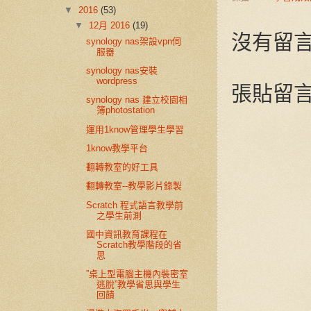
▼
2016
(53)
▼
12月 2016
(19)
沒有留言
synology nas架設vpn伺
服器
synology nas安裝
wordpress
張貼留
synology nas 建立校園相
簿photostation
運用1know管理學生學習
1know教學平台
翻轉教室的好工具
翻轉教室--教學影片錄製
Scratch 程式語言教學前
之學生前測
國中資訊教育課程在
Scratch教學階段的省
思
”桌上型電腦主機內裝密室
逃脫”教學省思與學生
回饋