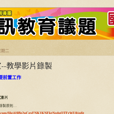
 星期二
--教學影片錄製
要前置工作
式影片
錄製原則
…
gle.com/file/d/0Bz2uCgxFNK1KNEktNzduQTFrWU0/edit