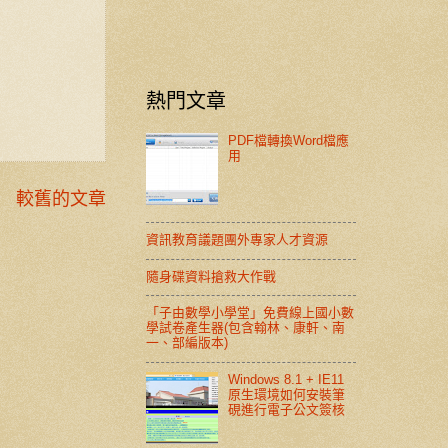
熱門文章
PDF檔轉換Word檔應
用
較舊的文章
資訊教育議題團外專家人才資源
隨身碟資料搶救大作戰
「子由數學小學堂」免費線上國小數
學試卷產生器(包含翰林、康軒、南
一、部編版本)
Windows 8.1 + IE11
原生環境如何安裝筆
硯進行電子公文簽核