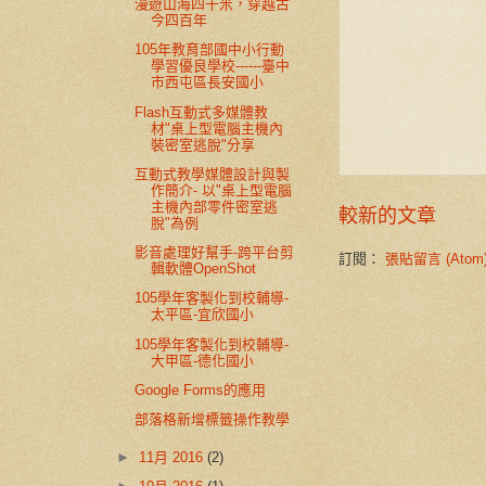
漫遊山海四千米，穿越古
今四百年
105年教育部國中小行動
學習優良學校------臺中
市西屯區長安國小
Flash互動式多媒體教
材"桌上型電腦主機內
裝密室逃脫"分享
互動式教學媒體設計與製
作簡介- 以"桌上型電腦
主機內部零件密室逃
較新的文章
脫"為例
影音處理好幫手-跨平台剪
訂閱：
張貼留言 (Atom
輯軟體OpenShot
105學年客製化到校輔導-
太平區-宜欣國小
105學年客製化到校輔導-
大甲區-德化國小
Google Forms的應用
部落格新增標籤操作教學
►
11月 2016
(2)