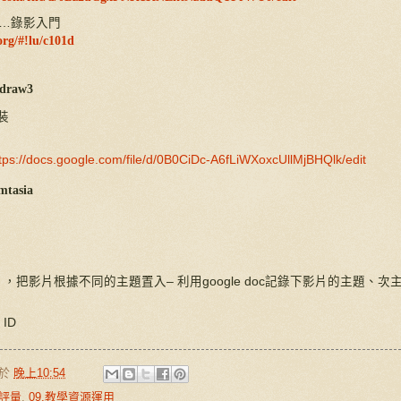
…
錄影入門
org/#!lu/c101d
draw3
裝
tps://docs.google.com/file/d/0B0CiDc-A6fLiWXoxcUllMjBHQlk/edit
mtasia
」，把影片根據不同的主題置入
–
利用
google
doc
記錄下影片的主題、次
e
ID
於
晚上10:54
效評量
,
09.教學資源運用