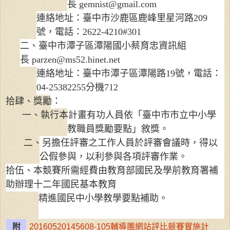
長
gemnist@gmail.com
連絡地址：臺
中市沙鹿區鹿峰里星河路
209
號，
電話：
2622-4210#301
二、臺中市潭子區潭陽國小蔡育忠資訊組
長
parzen@ms52.hinet.net
連絡地址：臺中市潭子區潭陽路
19
號
，
電話：
04-25382255
分機
712
拾肆、獎勵：
一、
執行本計畫有功人員依「臺中市市立中小學
教職員獎勵要點」敘獎。
二、
另擔任評審之工作人員於評審會議時，得以
公假參與，以利參與各項評審作業。
拾伍、本競賽所需經費由教育部
國民及學前教育署補
助辦理十二年國民基本教育
精進國民中小學教學要點補助。
附
20160520145608-105輔導團網站評比競賽實施計