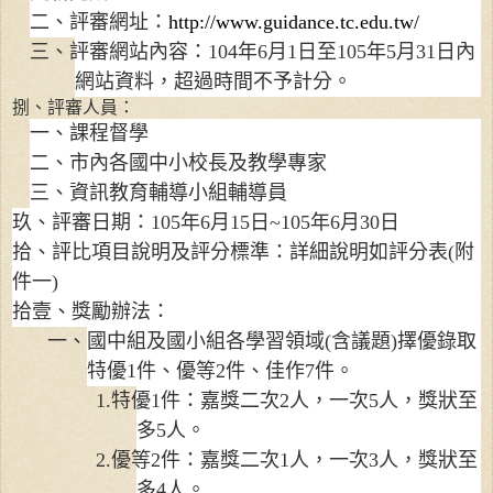
二、評審網址：
http://www.guidance.tc.edu.tw/
三、評審網站內容：
104
年
6
月
1
日至
105
年
5
月
31
日內
網站資料，超過時間不予計分。
捌、評審人員：
一、課程督學
二、市內各國中小校長及教學專家
三、資訊教育輔導小組輔導員
玖、評審日期：
105
年
6
月
15
日
~105
年
6
月
30
日
拾、評比項目說明及評分標準：詳細說明如評分表
(
附
件一
)
拾壹、獎勵辦法：
一、國中組及國小組各學習領域
(
含議題
)
擇優錄取
特優
1
件、優等
2
件、佳作
7
件。
1.
特優
1
件：嘉獎二次
2
人，一次
5
人，獎狀至
多
5
人。
2.
優等
2
件：嘉獎二次
1
人，一次
3
人，獎狀至
多
4
人。