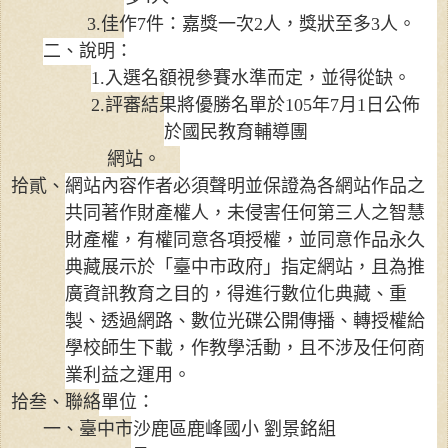
3.
佳作
7
件：嘉獎一次
2
人，獎狀至多
3
人。
二、說明：
1.
入選名額視參賽水準而定，並得從缺。
2.
評審結果將優勝名單於
105
年
7
月
1
日公佈
於國民教育輔導團
網站。
拾貳、網站內容作者必須聲明並保證為各網站作品之
共同著作財產權人，未侵害任何第三人之智慧
財產權，有權同意各項授權，並同意作品永久
典藏展示於「臺中市政府」指定網站，且為推
廣資訊教育之目的，得進行數位化典藏、重
製、透過網路、數位光碟公開傳播、轉授權給
學校師生下載，作教學活動，且不涉及任何商
業利益之運用。
拾叁、聯絡單位：
一、臺中市沙鹿區鹿峰國小 劉景銘組