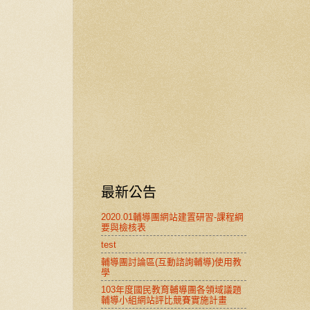
最新公告
2020.01輔導團網站建置研習-課程綱
要與檢核表
test
輔導團討論區(互動諮詢輔導)使用教
學
103年度國民教育輔導團各領域議題
輔導小組網站評比競賽實施計畫