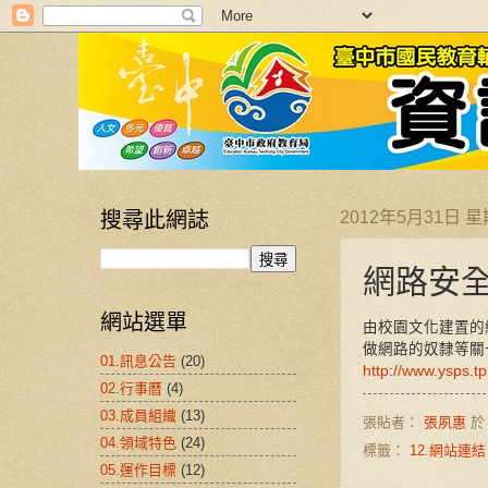
搜尋此網誌
2012年5月31日 
網路安
網站選單
由校園文化建置的
做網路的奴隸等關
01.訊息公告
(20)
http://www.ysps.tp
02.行事曆
(4)
03.成員組織
(13)
張貼者：
張夙惠
04.領域特色
(24)
標籤：
12.網站連結
05.運作目標
(12)