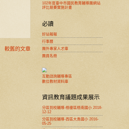
102年度臺中市國民教育輔導團網站
評比競賽實施計畫
必讀
好站報報
行事曆
較舊的文章
團外專家人才庫
團員名冊
互動諮詢輔導專區
數位教材資料庫
資訊教育議題成果展示
分區到校輔導-梧棲區梧南國小 2018-
12-12
分區到校輔導-西區大勇國小 2016-
05-25