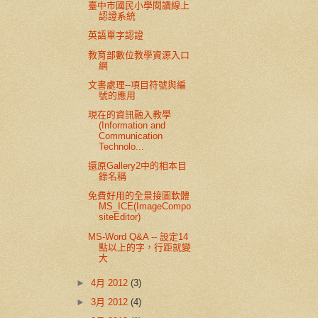
臺中市國民小學閱讀線上
認證系統
英語單字認證
教育部數位教學資源入口
網
文書處理--項目符號與編
號的應用
現在的資訊融入教學
(Information and
Communication
Technolo...
還原Gallery2中的相本目
錄名稱
免費好用的全景接圖軟體
MS_ICE(ImageCompo
siteEditor)
MS-Word Q&A -- 設定14
點以上的字，行距就變
大
►
4月 2012
(3)
►
3月 2012
(4)