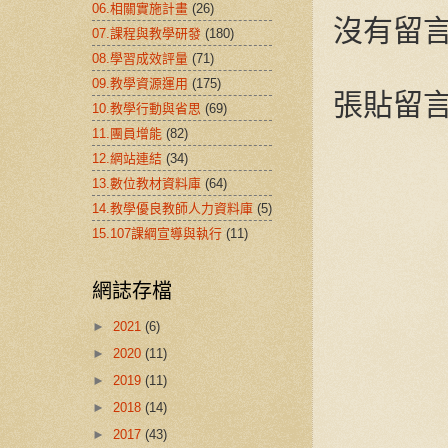
06.相關實施計畫
(26)
沒有留言
07.課程與教學研發
(180)
08.學習成效評量
(71)
09.教學資源運用
(175)
張貼留
10.教學行動與省思
(69)
11.團員增能
(82)
12.網站連結
(34)
13.數位教材資料庫
(64)
14.教學優良教師人力資料庫
(5)
15.107課綱宣導與執行
(11)
網誌存檔
►
2021
(6)
►
2020
(11)
►
2019
(11)
►
2018
(14)
►
2017
(43)