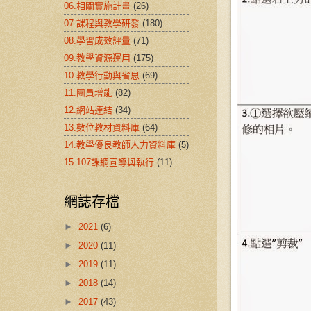
06.相關實施計畫
(26)
07.課程與教學研發
(180)
08.學習成效評量
(71)
09.教學資源運用
(175)
10.教學行動與省思
(69)
11.團員增能
(82)
12.網站連結
(34)
13.數位教材資料庫
(64)
14.教學優良教師人力資料庫
(5)
15.107課綱宣導與執行
(11)
網誌存檔
►
2021
(6)
►
2020
(11)
►
2019
(11)
►
2018
(14)
►
2017
(43)