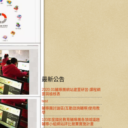
最新公告
2020.01輔導團網站建置研習-課程綱
要與檢核表
test
輔導團討論區(互動諮詢輔導)使用教
學
103年度國民教育輔導團各領域議題
輔導小組網站評比競賽實施計畫