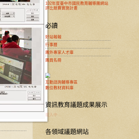
102年度臺中市國民教育輔導團網站
評比競賽實施計畫
必讀
好站報報
行事曆
團外專家人才庫
團員名冊
互動諮詢輔導專區
數位教材資料庫
資訊教育議題成果展示
載入中…
各領域議題網站