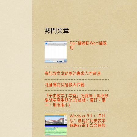
熱門文章
PDF檔轉換Word檔應
用
資訊教育議題團外專家人才資源
隨身碟資料搶救大作戰
「子由數學小學堂」免費線上國小數
學試卷產生器(包含翰林、康軒、南
一、部編版本)
Windows 8.1 + IE11
原生環境如何安裝筆
硯進行電子公文簽核