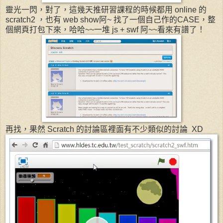
靈光一閃，對了，這幾天推研習課程的時候都用 online 的
scratch2 ，也有 web show阿~ 找了一個自己作的CASE，整
個網頁打包下來，哈哈~~一堆 js + swf 阿~~看來有譜了！
再找，果然 Scratch 的討論區裡面有不少類似的討論 XD