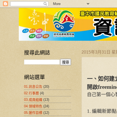
搜尋此網誌
2015年3月31日 
網站選單
一、如何建
開啟freemin
01.訊息公告
(20)
02.行事曆
(4)
自己第一個心
03.成員組織
(13)
04.領域特色
(24)
1.
編輯新節點
05.運作目標
(12)