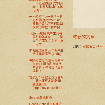
一、設定動畫尺寸與背
景： 1.進入flashmx:選
(開始)
一、如何建立一個基本的
心智圖 開啟freemind,
請先學會以下五個編輯
模式的課程，再以自...
利用intel創新思考工具教
較新的文章
學行動與省思 一、學
生學習成效： 1.利用線
上思考工...
訂閱：
張貼留言 (Atom
學習成效評量 六年級學生
資訊學習護照 (六)年(
專題報告製作(課程與教材
研發) 1.學會利用網路
查資料 2.學會製作主題
簡報 <!--...
省水大作戰:線上查詢台灣
主要水庫蓄水量(教學
資源運用)
(http://key.chtouch.co.
..
Scratch程式教學
Google Apps整合服務於