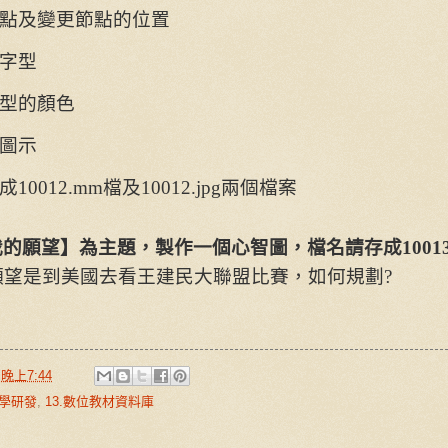
點及變更節點的位置
字型
型的顏色
圖示
成
10012.mm
檔及
10012.jpg
兩個檔案
我的願望】為主題，製作一個心智圖，檔名請存成
1001
願望是到美國去看王建民大聯盟比賽，如何規劃
?
於
晚上7:44
教學研發
,
13.數位教材資料庫