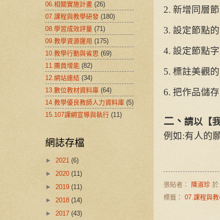
06.相關實施計畫
(26)
2.
新增同層節
07.課程與教學研發
(180)
08.學習成效評量
(71)
3.
設定節點的
09.教學資源運用
(175)
4.
設定節點字
10.教學行動與省思
(69)
11.團員增能
(82)
5.
標註美觀的
12.網站連結
(34)
13.數位教材資料庫
(64)
6.
把作品儲存
14.教學優良教師人力資料庫
(5)
15.107課綱宣導與執行
(11)
二、
請以【
例如
:
有人的
網誌存檔
►
2021
(6)
►
2020
(11)
張貼者：
陳淑珍
►
2019
(11)
標籤：
07.課程與
►
2018
(14)
►
2017
(43)