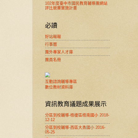
102年度臺中市國民教育輔導團網站
評比競賽實施計畫
必讀
好站報報
行事曆
團外專家人才庫
團員名冊
互動諮詢輔導專區
數位教材資料庫
資訊教育議題成果展示
分區到校輔導-梧棲區梧南國小 2018-
12-12
分區到校輔導-西區大勇國小 2016-
05-25