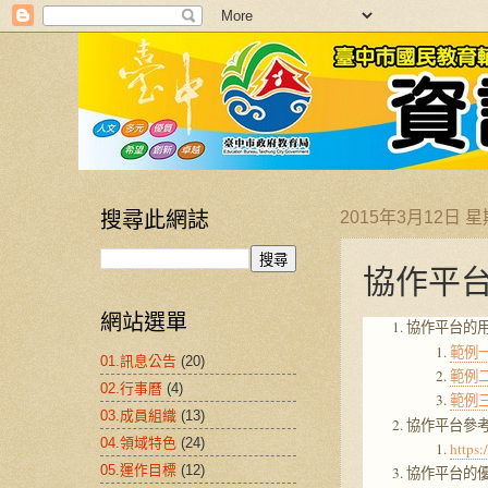
搜尋此網誌
2015年3月12日 
協作平
網站選單
協作平台的
範例一
01.訊息公告
(20)
範例
02.行事曆
(4)
範例三
03.成員組織
(13)
協作平台參
04.領域特色
(24)
https
05.運作目標
(12)
協作平台的