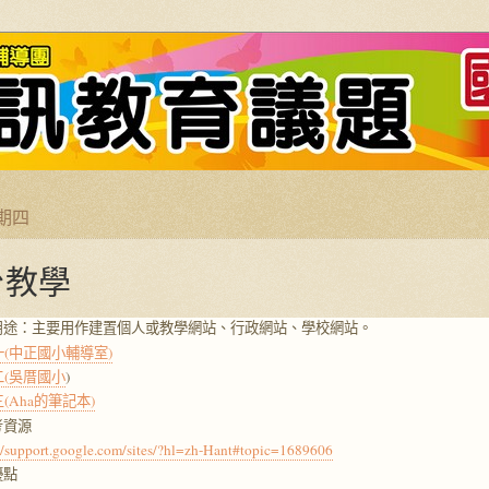
星期四
台教學
用途：主要用作建置個人或教學網站、行政網站、學校網站。
(中正國小輔導室)
二(吳厝國小
)
(Aha的筆記本)
考資源
://support.google.com/sites/?hl=zh-Hant#topic=1689606
優點