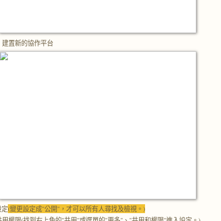
，建置新的協作平台
設定
(變更設定成"公開"，才可以所有人尋找及檢視。)
用權限(找到右上角的"共用"或選單的"更多"、"共用和權限"進入設定。)