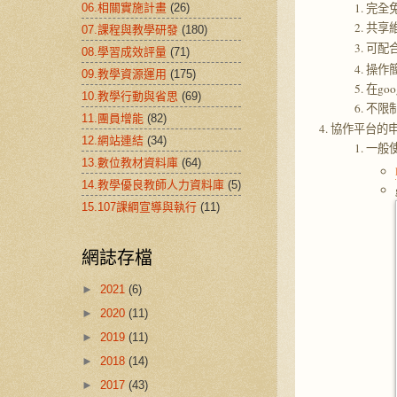
完全
06.相關實施計畫
(26)
共享
07.課程與教學研發
(180)
可配合
08.學習成效評量
(71)
操作
09.教學資源運用
(175)
在go
10.教學行動與省思
(69)
不限
11.團員增能
(82)
協作平台的
12.網站連結
(34)
一般
13.數位教材資料庫
(64)
14.教學優良教師人力資料庫
(5)
15.107課綱宣導與執行
(11)
網誌存檔
►
2021
(6)
►
2020
(11)
►
2019
(11)
►
2018
(14)
►
2017
(43)