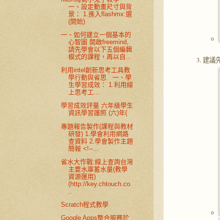
一、設定動畫尺寸與背
景： 1.進入flashmx:選
(開始)
一、如何建立一個基本的
心智圖 開啟freemind,
請先學會以下五個編輯
模式的課程，再以自...
建議先
利用intel創新思考工具教
學行動與省思 一、學
生學習成效： 1.利用線
上思考工...
學習成效評量 六年級學生
資訊學習護照 (六)年(
專題報告製作(課程與教材
研發) 1.學會利用網路
查資料 2.學會製作主題
簡報 <!--...
省水大作戰:線上查詢台灣
主要水庫蓄水量(教學
資源運用)
(http://key.chtouch.co.
..
Scratch程式教學
Google Apps整合服務於