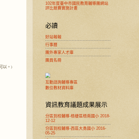
102年度臺中市國民教育輔導團網站
評比競賽實施計畫
必讀
好站報報
行事曆
團外專家人才庫
團員名冊
可以。)
互動諮詢輔導專區
數位教材資料庫
資訊教育議題成果展示
分區到校輔導-梧棲區梧南國小 2018-
12-12
分區到校輔導-西區大勇國小 2016-
05-25