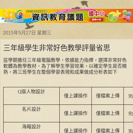
2015年5月27日 星期三
三年級學生非常好色教學評量省思
這學期擔任三年級電腦教學，依據能力指標，選擇非常好色
軟體為教學教材，為了解學生學習效果，以確定學生是否精
熟，將三班學生在整個學習表現和成果做成分析表如下
Q
版人物設計
僅上課操作
僅檔案上傳
完
名片設計
僅上課操作
僅檔案上傳
完
海報設計
僅上課操作
僅檔案上傳
完