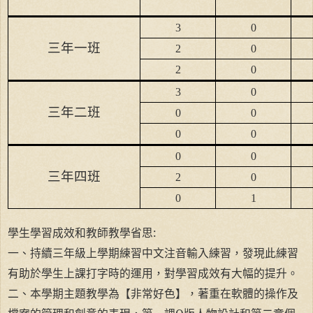
3
0
三年一班
2
0
2
0
3
0
三年二班
0
0
0
0
0
0
三年四班
2
0
0
1
學生學習成效和教師教學省思:
一、持續三年級上學期練習中文注音輸入練習，發現此練習
有助於學生上課打字時的運用，對學習成效有大幅的提升。
二、本學期主題教學為【非常好色】，著重在軟體的操作及