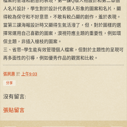
檔案的管理和創意的表現，第一課
Q
版人物設計和第二章個
人名片設計，學生對於設計代表個人形象的圖案和名片，顯
得較為保守和不好意思，不敢有較凸顯的創作，羞於表現。
當第三課海報設計時又顯得生氣活潑了，但，對於圖樣的選
擇常運用自己喜歡的圖案，漠視符應主題的重要性，例如環
保主題，非插入槍枝的圖案。
三、省思
~
學生能有效管理個人檔案，但對於主題性的呈現可
再多面性的引導，例如優秀作品的觀賞和比較。
張夙惠
於
上午9:03
分享
沒有留言:
張貼留言