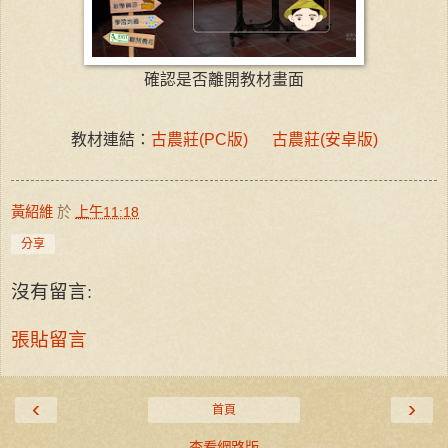
確認是否離開教材畫面
教材連結：
古農莊(PC版)
古農莊(安卓版)
黃紹維
於
上午11:18
分享
沒有留言:
張貼留言
‹
›
首頁
查看網路版